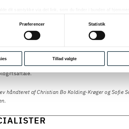
, hvor klageren havde fremsendt oplysninger om voldg
kalde dit samtykke via det link, som du finder i bunden af hjemme
en.
ies i cookiepolitikken og i cookiedeklarationen ved at klik
ing af personoplysninger her.
Præferencer
Statistik
de i voldgiftssagen påstod desuden, at anerkendelse
else skulle nægtes, fordi dennes underskrift på aftale
sbestemmelsen indgik, var falsk. Landsretten afviste 
ser, bl.a. under inddragelse af en af skyldneren fremla
ies
Tillad valgte
g med usikkert resultat, og fandt det bevist, at der va
ldgiftsaftale.
ev håndteret af
Christian Bo Kolding-Krøger
og
Sofie S
en
.
CIALISTER