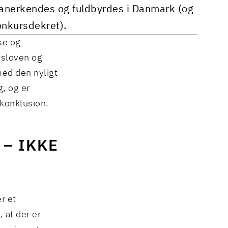
 anerkendes og fuldbyrdes i Danmark (og
onkursdekret).
se og
tsloven og
med den nyligt
, og er
 konklusion.
 – IKKE
r et
 at der er