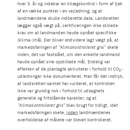
hver 3. år og indebar en tillægskontrol i form af tjek
af en række punkter i en vejledning, og at
landmændene skulle indberette data. Landsretten
lægger også vægt på, certificeringen ikke stillede
krav om at landmanden havde opnået specifikke
(klima-)mål. Der bliver endvidere lagt vægt på, at
markedsføringen af
”Klimakontrolleret gris”
skete
inden, det var fastslået, om den enkelte landmand
havde opnået sine opstillede mål. Endelig var
effekten af de planlagte aktiviteter i forhold til CO
-
2
udledninger ikke dokumenteret. Man får det indtryk,
at landsretten samlet har vurderet, at kontrollen
ikke var grundig nok i forhold til udsagnets
generelle og fritstående karakter, og at
”Klimakontrolleret gris”
blev brugt for tidligt, idet
markedsføringen skete,
inden
landmændenes
overholdelse af målene var blevet kontrolleret.