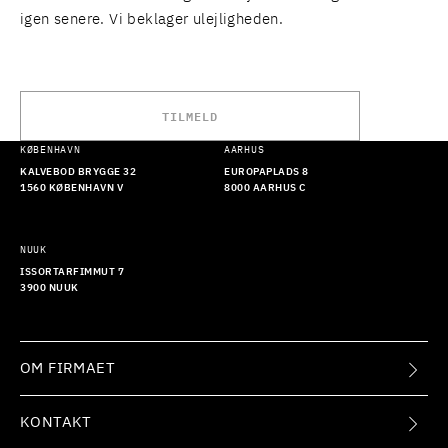
igen senere. Vi beklager ulejligheden.
TILMELD
KØBENHAVN
AARHUS
KALVEBOD BRYGGE 32
EUROPAPLADS 8
1560 KØBENHAVN V
8000 AARHUS C
NUUK
ISSORTARFIMMUT 7
3900 NUUK
OM FIRMAET
KONTAKT