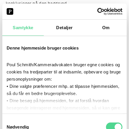
konklusioner på den baggrund.
Vi har dog følgende observationer på baggrund af Vestre
Samtykke
Detaljer
Om
Landsrets dom:
Højesterets praksis om dokumentation gælder
Denne hjemmeside bruger cookies
også for klimaudsagn.
Vestre Landsret bygger
videre på Højesterets afgørelser om
Poul Schmith/Kammeradvokaten bruger egne cookies og
dokumentationskravene i markedsføringslovens §
cookies fra tredjeparter til at indsamle, opbevare og bruge
13 fra de såkaldte ”Papirulds”- og ”Syreforsvars”-
personoplysninger om:
domme, begge fra 2015. Det betyder, at
• Dine valgte præferencer mhp. at tilpasse hjemmesiden,
dokumentationen for klimaudsagn skal mere end
så du får en bedre brugeroplevelse.
blot sandsynliggøre rigtigheden af oplysningerne, og
• Dine besøg på hjemmesiden, for at forstå hvordan
at dokumentationskravene bl.a. fastlægges på
besøgende interagerer med hjemmesiden, så vi kan gøre
baggrund af hhv. det konkrete klimaudsagn og
den mere intuitiv.
konkrete produkt, der markedsføres.
Samtykkevalg
Du kan til enhver tid tilbagekalde dit samtykke via det link,
Relative udsagn skal (også) dokumenteres.
Nødvendig