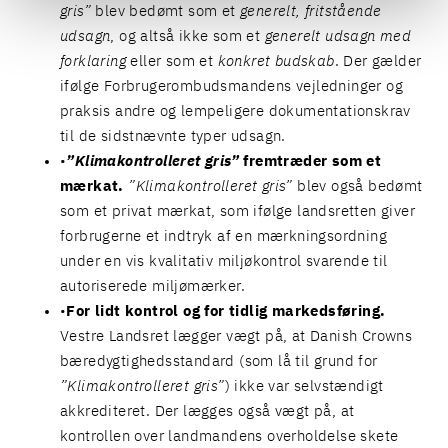
gris”
blev bedømt som et
generelt, fritstående
udsagn
, og altså ikke som et
generelt udsagn
med
forklaring
eller som et
konkret budskab
. Der gælder
ifølge Forbrugerombudsmandens vejledninger og
praksis andre og lempeligere dokumentationskrav
til de sidstnævnte typer udsagn.
”Klimakontrolleret gris”
fremtræder som et
mærkat.
”Klimakontrolleret gris”
blev også bedømt
som et privat mærkat, som ifølge landsretten giver
forbrugerne et indtryk af en mærkningsordning
under en vis kvalitativ miljøkontrol svarende til
autoriserede miljømærker.
For lidt kontrol og for tidlig markedsføring.
Vestre Landsret lægger vægt på, at Danish Crowns
bæredygtighedsstandard (som lå til grund for
”Klimakontrolleret gris”
) ikke var selvstændigt
akkrediteret. Der lægges også vægt på, at
kontrollen over landmandens overholdelse skete