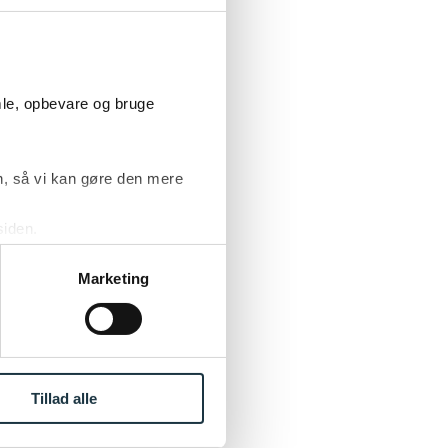
ændig Managementkonsulent
mle, opbevare og bruge
på Cphbusiness
, så vi kan gøre den mere
siden.
ke ’Om’.
orkonsulent, Nykredit
Marketing
nager, Semler Retail
Tillad alle