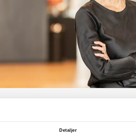
Detaljer
2023
- NU
Poul S
2023
–
NU