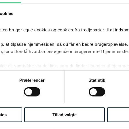
KARRIERE
ookies
2017
- 2023
Selvst
2017
–
2023
KARRIERE
 bruger egne cookies og cookies fra tredjeparter til at indsa
p. at tilpasse hjemmesiden, så du får en bedre brugeroplevelse.
2016
- 2023
Lektor 
, for at forstå hvordan besøgende interagerer med hjemmesiden
2016
–
2023
KARRIERE
kalde dit samtykke via det link, som du finder i bunden af hjemme
ies i cookiepolitikken og i cookiedeklarationen ved at klik
2016
HR Seni
ing af personoplysninger her.
Præferencer
Statistik
2016
KARRIERE
2015
- 2016
HRD-ma
2015
–
2016
KARRIERE
ies
Tillad valgte