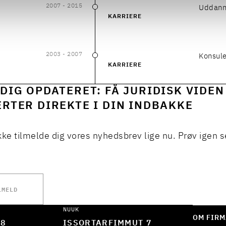
2007
- 2015
Uddann
2007
–
2015
KARRIERE
2003
- 2007
Konsule
2003
–
2007
KARRIERE
DIG OPDATERET: FÅ JURIDISK VIDEN
RTER DIREKTE I DIN INDBAKKE
kke tilmelde dig vores nyhedsbrev lige nu. Prøv igen s
LMELD
NUUK
OM FIRM
 8
ISSORTARFIMMUT 7