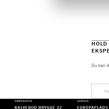
HOLD 
EKSPE
Du kan i
TI
KØBENHAVN
AARHUS
KALVEBOD BRYGGE 32
EUROPAPLADS