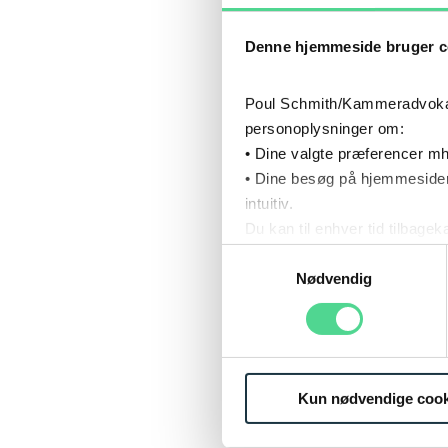
CV
Denne hjemmeside bruger c
Poul Schmith/Kammeradvokaten
personoplysninger om:
• Dine valgte præferencer mh
• Dine besøg på hjemmesiden
intuitiv.
Du kan til enhver tid tilbage
Læs mere om brugen af cook
Samtykkevalg
Læs mere om vores behandl
Nødvendig
Kun nødvendige cook