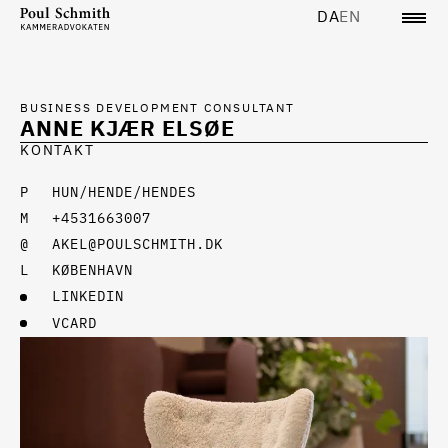
DA
EN
BUSINESS DEVELOPMENT CONSULTANT
ANNE KJÆR ELSØE
KONTAKT
HUN/HENDE/HENDES
+4531663007
AKEL@POULSCHMITH.DK
KØBENHAVN
LINKEDIN
VCARD