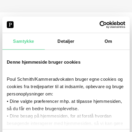
SPECIALER
Samtykke
Detaljer
Om
KONKURSBEHANDLING
Denne hjemmeside bruger cookies
FAST EJENDOM
Poul Schmith/Kammeradvokaten bruger egne cookies og
INSOLVENS OG REKONSTRUKTION
cookies fra tredjeparter til at indsamle, opbevare og bruge
personoplysninger om:
• Dine valgte præferencer mhp. at tilpasse hjemmesiden,
så du får en bedre brugeroplevelse.
CV
• Dine besøg på hjemmesiden, for at forstå hvordan
besøgende interagerer med hjemmesiden, så vi kan gøre
den mere intuitiv.
2025
- NU