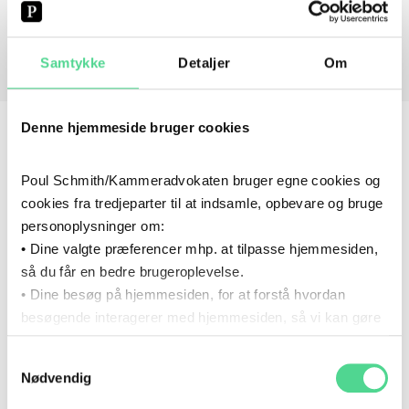
Samtykke
Detaljer
Om
Denne hjemmeside bruger cookies
FØLG OS PÅ SOCIALE MEDIER
Poul Schmith/Kammeradvokaten bruger egne cookies og
cookies fra tredjeparter til at indsamle, opbevare og bruge
personoplysninger om:
HOLD DIG OPDATERET: FÅ JURIDISK
• Dine valgte præferencer mhp. at tilpasse hjemmesiden,
VIDEN OG INDSIGTER FRA VORES
så du får en bedre brugeroplevelse.
EKSPERTER DIREKTE I DIN
• Dine besøg på hjemmesiden, for at forstå hvordan
INDBAKKE
besøgende interagerer med hjemmesiden, så vi kan gøre
den mere intuitiv.
Du kan ikke tilmelde dig vores nyhedsbrev lige nu. Prøv
Samtykkevalg
Du kan til enhver tid tilbagekalde dit samtykke via det link,
Nødvendig
igen senere. Vi beklager ulejligheden.
som du finder i bunden af hjemmesiden.
Læs mere om brugen af cookies i cookiepolitikken og i