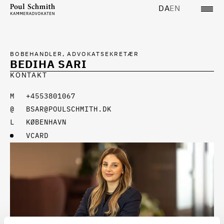
DA
EN
BOBEHANDLER, ADVOKATSEKRETÆR
BEDIHA SARI
KONTAKT
+4553801067
BSAR@POULSCHMITH.DK
KØBENHAVN
VCARD