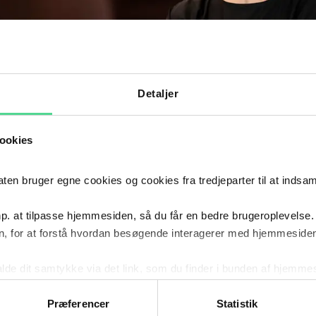
Detaljer
ookies
 bruger egne cookies og cookies fra tredjeparter til at indsa
p. at tilpasse hjemmesiden, så du får en bedre brugeroplevelse.
, for at forstå hvordan besøgende interagerer med hjemmesiden
kalde dit samtykke via det link, som du finder i bunden af hjemme
DIG OPDATERET: FÅ JURIDISK VIDEN
ies i cookiepolitikken og i cookiedeklarationen ved at klik
RTER DIREKTE I DIN INDBAKKE
ing af personoplysninger her.
Præferencer
Statistik