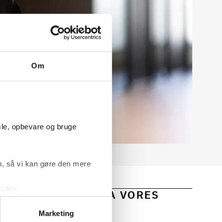
Om
mle, opbevare og bruge
, så vi kan gøre den mere
siden.
 OG INDSIGTER FRA VORES
ke ’Om’.
Marketing