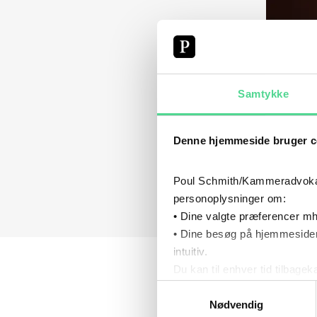
Samtykke
Denne hjemmeside bruger c
Poul Schmith/Kammeradvokaten
personoplysninger om:
• Dine valgte præferencer mh
• Dine besøg på hjemmesiden
intuitiv.
Du kan til enhver tid tilbage
HOLD 
Læs mere om brugen af cook
Samtykkevalg
EKSPE
Læs mere om vores behandl
Nødvendig