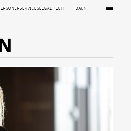
PERSONER
SERVICES
LEGAL TECH
DA
EN
N