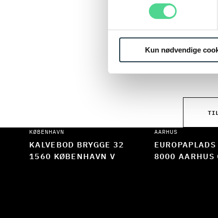
Når du t
ønsker a
designet
Kun nødvendige cook
netværks
TI
KØBENHAVN
AARHUS
KALVEBOD BRYGGE 32
EUROPAPLADS
1560 KØBENHAVN V
8000 AARHUS 