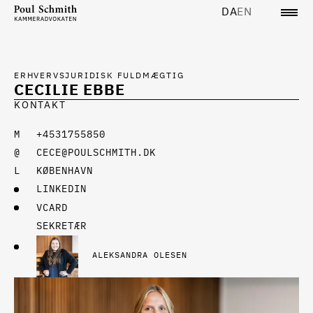
DA
EN
ERHVERVSJURIDISK FULDMÆGTIG
CECILIE EBBE
KONTAKT
+4531755850
CECE@POULSCHMITH.DK
KØBENHAVN
LINKEDIN
VCARD
SEKRETÆR
ALEKSANDRA OLESEN