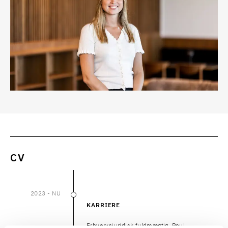
CV
2023
- NU
2023
–
NU
KARRIERE
Erhvervsjuridisk fuldmægtig, Poul