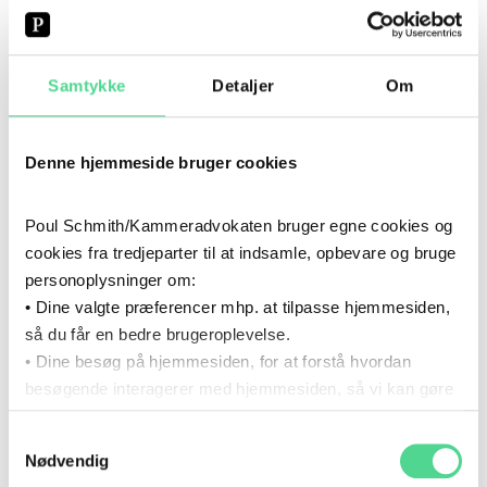
Schmith/Kammeradvokaten
2021
- 2023
Samtykke
Detaljer
Om
2021
–
2023
KARRIERE
Denne hjemmeside bruger cookies
2021
- 2023
2021
–
2023
UDDANNELSE
Poul Schmith/Kammeradvokaten bruger egne cookies og
Cand.merc.(jur.), Copenhagen Business
cookies fra tredjeparter til at indsamle, opbevare og bruge
School
personoplysninger om:
• Dine valgte præferencer mhp. at tilpasse hjemmesiden,
2020
- 2023
2020
–
2023
så du får en bedre brugeroplevelse.
KARRIERE
• Dine besøg på hjemmesiden, for at forstå hvordan
Mentor, Copenhagen Business School
besøgende interagerer med hjemmesiden, så vi kan gøre
den mere intuitiv.
2019
- 2020
Samtykkevalg
Du kan til enhver tid tilbagekalde dit samtykke via det link,
2019
–
2020
Nødvendig
KARRIERE
som du finder i bunden af hjemmesiden.