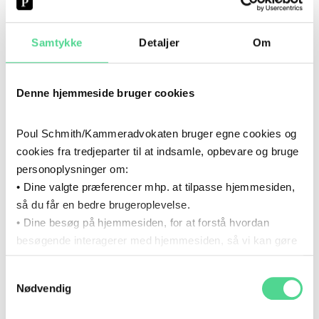
INSOLVENS OG REKONSTRUKTION
Samtykke
Detaljer
Om
SKATTER OG AFGIFTER
Denne hjemmeside bruger cookies
CV
Poul Schmith/Kammeradvokaten bruger egne cookies og
cookies fra tredjeparter til at indsamle, opbevare og bruge
personoplysninger om:
2022
- NU
• Dine valgte præferencer mhp. at tilpasse hjemmesiden,
2022
–
NU
KARRIERE
så du får en bedre brugeroplevelse.
• Dine besøg på hjemmesiden, for at forstå hvordan
Poul Schmith/Kammeradvokaten
besøgende interagerer med hjemmesiden, så vi kan gøre
den mere intuitiv.
2019
- 2021
2019
–
2021
Samtykkevalg
KARRIERE
Du kan til enhver tid tilbagekalde dit samtykke via det link,
Nødvendig
som du finder i bunden af hjemmesiden.
Gorrissen Federspiel
Læs mere om brugen af cookies i cookiepolitikken og i