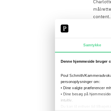
Charlott
målrette
content.
der virk
Samtykke
CV
Denne hjemmeside bruger c
Poul Schmith/Kammeradvokaten
personoplysninger om:
• Dine valgte præferencer mh
• Dine besøg på hjemmesiden
intuitiv.
Du kan til enhver tid tilbage