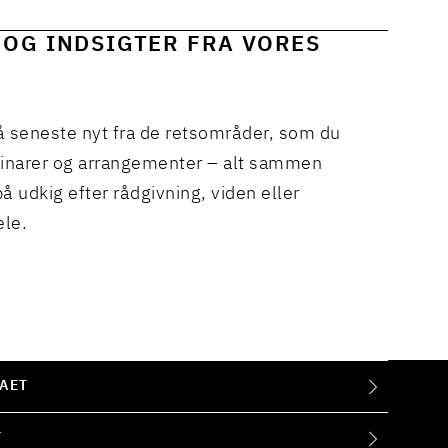
 OG INDSIGTER FRA VORES
å seneste nyt fra de retsområder, som du
binarer og arrangementer – alt sammen
å udkig efter rådgivning, viden eller
ele.
AET
T