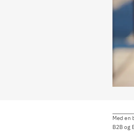
Med en b
B2B og B