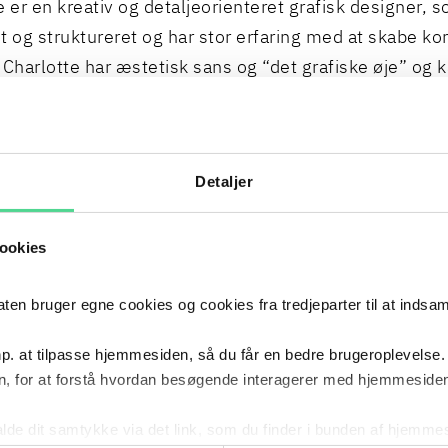
e er en kreativ og detaljeorienteret grafisk designer, 
t og struktureret og har stor erfaring med at skabe k
 Charlotte har æstetisk sans og “det grafiske øje” og 
er og sælger.
Detaljer
2021
- NU
Grafisk
2021
–
NU
KARRIERE
ookies
2018
- 2021
Grafisk
 bruger egne cookies og cookies fra tredjeparter til at indsa
2018
–
2021
KARRIERE
p. at tilpasse hjemmesiden, så du får en bedre brugeroplevelse.
, for at forstå hvordan besøgende interagerer med hjemmesiden
2017
- 2018
Grafisk
2017
–
2018
KARRIERE
kalde dit samtykke via det link, som du finder i bunden af hjemme