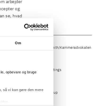
som arbejder
oncepter og
kan se, hvad
Om
 designer/Art director, Poul Schmith/Kammeradvokaten
 designer, PPG Architectural Coatings
mle, opbevare og bruge
, så vi kan gøre den mere
 designer, Rosendahl Design Group
siden.