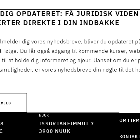
DIG OPDATERET: FÅ JURIDISK VIDEN
RTER DIREKTE I DIN INDBAKKE
ilmelder dig vores nyhedsbreve, bliver du opdateret p
t følge. Du får også adgang til kommende kurser, we
 til at holde dig informeret og ajour. Uanset om du er p
muligheder, er vores nyhedsbreve din nøgle til det h
LMELD
NUUK
OM FIRM
 8
ISSORTARFIMMUT 7
C
3900 NUUK
KONTAK