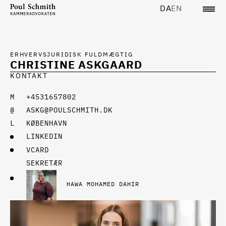
DA
EN
ERHVERVSJURIDISK FULDMÆGTIG
CHRISTINE ASKGAARD
KONTAKT
+4531657802
ASKG@POULSCHMITH.DK
KØBENHAVN
LINKEDIN
VCARD
SEKRETÆR
HAWA MOHAMED DAHIR