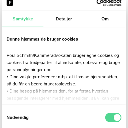
2022
- 2024
2022
–
2024
Samtykke
Detaljer
Om
UDDANNELSE
Cand.merc.jur., Copenhagen Business
School
Denne hjemmeside bruger cookies
2021
- 2024
2021
–
2024
Poul Schmith/Kammeradvokaten bruger egne cookies og
KARRIERE
cookies fra tredjeparter til at indsamle, opbevare og bruge
Poul Schmith/Kammeradvokaten
personoplysninger om:
• Dine valgte præferencer mhp. at tilpasse hjemmesiden,
2019
- 2022
så du får en bedre brugeroplevelse.
2019
–
2022
UDDANNELSE
• Dine besøg på hjemmesiden, for at forstå hvordan
besøgende interagerer med hjemmesiden, så vi kan gøre
HA.(jur.), Copenhagen Business School
den mere intuitiv.
Samtykkevalg
Du kan til enhver tid tilbagekalde dit samtykke via det link,
2019
- 2021
Nødvendig
2019
–
2021
KARRIERE
som du finder i bunden af hjemmesiden.
Læs mere om brugen af cookies i cookiepolitikken og i