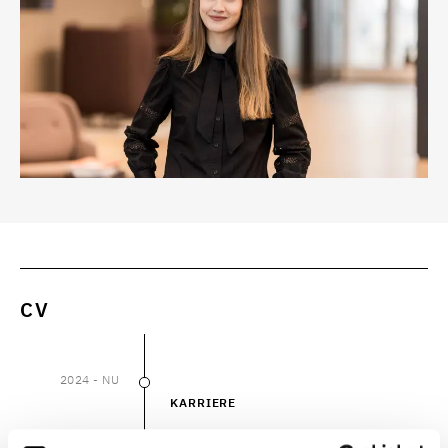
CV
2024
- NU
2024
–
NU
KARRIERE
Poul Schmith/Kammeradvokaten