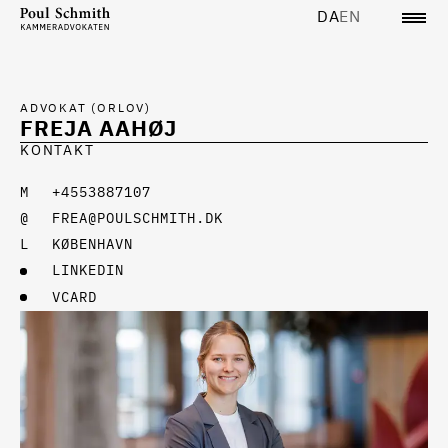
DA
EN
ADVOKAT (ORLOV)
FREJA AAHØJ
KONTAKT
+4553887107
FREA@POULSCHMITH.DK
KØBENHAVN
LINKEDIN
VCARD