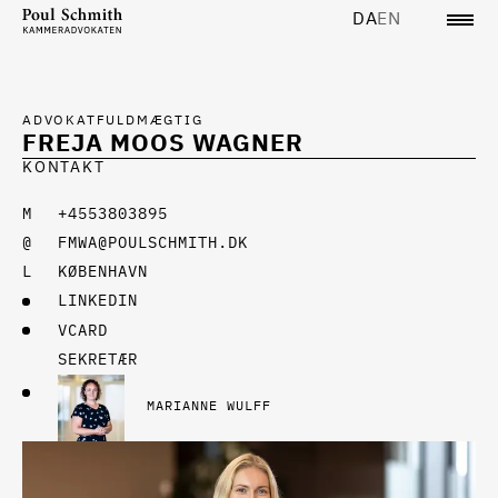
DA
EN
ADVOKATFULDMÆGTIG
FREJA MOOS WAGNER
KONTAKT
+4553803895
FMWA@POULSCHMITH.DK
KØBENHAVN
LINKEDIN
VCARD
SEKRETÆR
MARIANNE WULFF