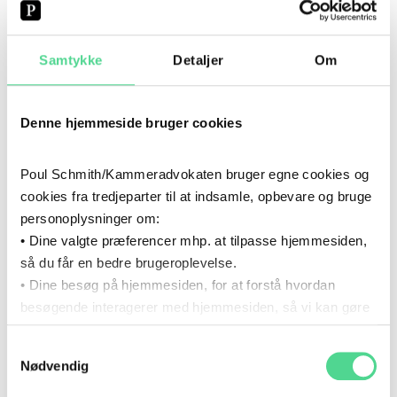
2025
2025
Samtykke
Detaljer
Om
KARRIERE
Fuldmægtig, Københavns Kommune
Denne hjemmeside bruger cookies
2023
- 2025
2023
–
2025
KARRIERE
Poul Schmith/Kammeradvokaten bruger egne cookies og
Studentermedhjælper, Københavns
cookies fra tredjeparter til at indsamle, opbevare og bruge
Kommune
personoplysninger om:
• Dine valgte præferencer mhp. at tilpasse hjemmesiden,
2022
- 2025
så du får en bedre brugeroplevelse.
2022
–
2025
UDDANNELSE
• Dine besøg på hjemmesiden, for at forstå hvordan
besøgende interagerer med hjemmesiden, så vi kan gøre
Cand.jur., Syddansk Universitet
den mere intuitiv.
Samtykkevalg
Du kan til enhver tid tilbagekalde dit samtykke via det link,
2021
- 2025
2021
–
2025
Nødvendig
KARRIERE
som du finder i bunden af hjemmesiden.
Læs mere om brugen af cookies i cookiepolitikken og i