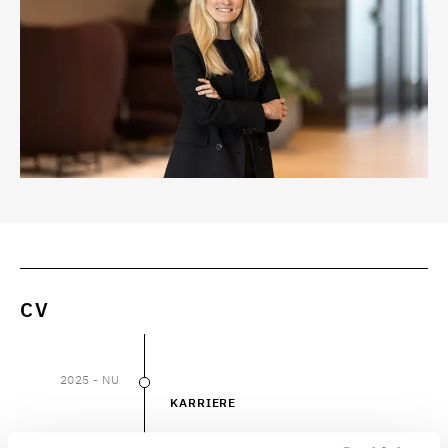
CV
2025
- NU
2025
–
NU
KARRIERE
Poul Schmith/Kammeradvokaten