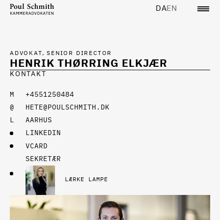
DA
EN
ADVOKAT, SENIOR DIRECTOR
HENRIK THØRRING ELKJÆR
KONTAKT
+4551250484
HETE@POULSCHMITH.DK
AARHUS
LINKEDIN
VCARD
SEKRETÆR
LÆRKE LAMPE