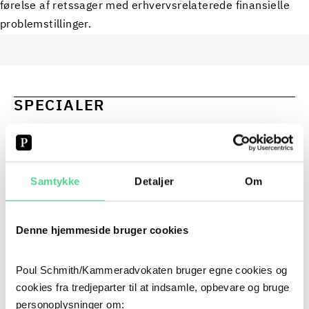
førelse af retssager med erhvervsrelaterede finansielle
problemstillinger.
SPECIALER
INSOLVENS OG REKONSTRUKTION
Samtykke
Detaljer
Om
LEGAL TECH
EXTRANET
Denne hjemmeside bruger cookies
CV
Poul Schmith/Kammeradvokaten bruger egne cookies og
cookies fra tredjeparter til at indsamle, opbevare og bruge
2017
- NU
personoplysninger om: