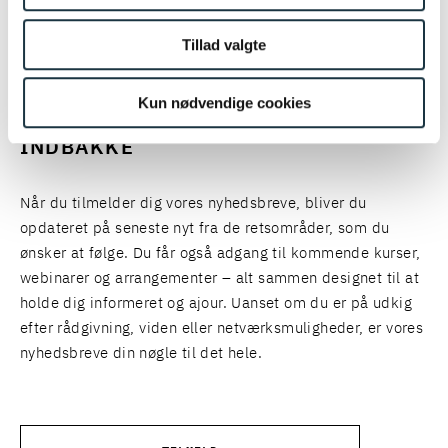
UDDANNELSE
Tillad valgte
Cand.jur., Aarhus Universitet
HOLD DIG OPDATERET: FÅ JURIDISK
VIDEN OG INDSIGTER FRA VORES
Kun nødvendige cookies
EKSPERTER DIREKTE I DIN
INDBAKKE
Når du tilmelder dig vores nyhedsbreve, bliver du
opdateret på seneste nyt fra de retsområder, som du
ønsker at følge. Du får også adgang til kommende kurser,
webinarer og arrangementer – alt sammen designet til at
holde dig informeret og ajour. Uanset om du er på udkig
efter rådgivning, viden eller netværksmuligheder, er vores
nyhedsbreve din nøgle til det hele.