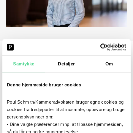
Samtykke
Detaljer
Om
CV
Denne hjemmeside bruger cookies
2022
- NU
2022
–
NU
KARRIERE
Poul Schmith/Kammeradvokaten bruger egne cookies og
Poul Schmith/Kammeradvokaten
cookies fra tredjeparter til at indsamle, opbevare og bruge
personoplysninger om:
2022
- 2025
• Dine valgte præferencer mhp. at tilpasse hjemmesiden,
2022
–
2025
UDDANNELSE
så du får en bedre brugeroplevelse.