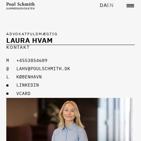
DA
EN
ADVOKATFULDMÆGTIG
LAURA HVAM
KONTAKT
+4553854609
LAHV@POULSCHMITH.DK
KØBENHAVN
LINKEDIN
VCARD