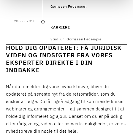
Gorrissen Federspiel
2008
- 2010
2008
–
2010
KARRIERE
Stud.jur., Gorrissen Federspiel
HOLD DIG OPDATERET: FÅ JURIDISK
VIDEN OG INDSIGTER FRA VORES
EKSPERTER DIREKTE I DIN
INDBAKKE
Når du tilmelder dig vores nyhedsbreve, bliver du
opdateret på seneste nyt fra de retsområder, som du
ønsker at følge. Du får også adgang til kommende kurser,
webinarer og arrangementer – alt sammen designet til at
holde dig informeret og ajour. Uanset om du er på udkig
efter rådgivning, viden eller netværksmuligheder, er vores
nyhedsbreve din nøgle til det hele.