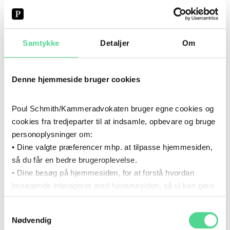
Samtykke
Detaljer
Om
CV
Denne hjemmeside bruger cookies
2021
2021
UDDANNELSE
Poul Schmith/Kammeradvokaten bruger egne cookies og
PRINCE2®-certificeret
cookies fra tredjeparter til at indsamle, opbevare og bruge
personoplysninger om:
2014
- NU
2014
–
NU
• Dine valgte præferencer mhp. at tilpasse hjemmesiden,
KARRIERE
så du får en bedre brugeroplevelse.
Poul Schmith/Kammeradvokaten
• Dine besøg på hjemmesiden, for at forstå hvordan
besøgende interagerer med hjemmesiden, så vi kan gøre
2013
- 2014
den mere intuitiv.
2013
–
2014
KARRIERE
Samtykkevalg
Du kan til enhver tid tilbagekalde dit samtykke via det link,
Nødvendig
som du finder i bunden af hjemmesiden.
Gorrissen Federspiel