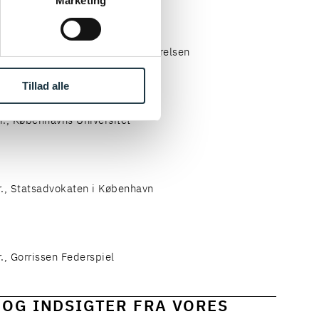
Marketing
r., Konkurrence- og Forbrugerstyrelsen
Tillad alle
r., Københavns Universitet
r., Statsadvokaten i København
r., Gorrissen Federspiel
 OG INDSIGTER FRA VORES