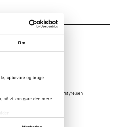
chmith/Kammeradvokaten
Om
ceret Insolvensadvokat
mle, opbevare og bruge
tig, Konkurrence- og Forbrugerstyrelsen
, så vi kan gøre den mere
siden.
ke ’Om’.
tig, Energistyrelsen