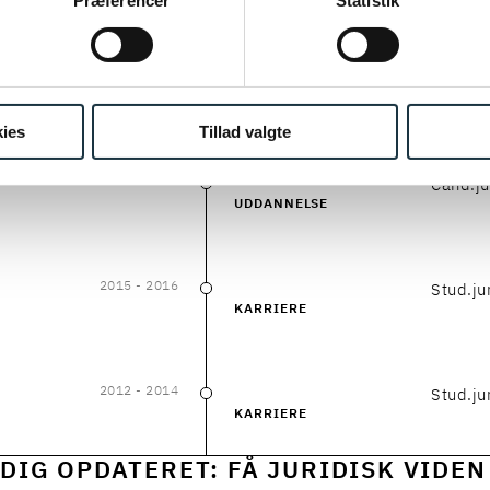
ing af personoplysninger her.
Præferencer
Statistik
2016
- 2017
Stud.ju
2016
–
2017
KARRIERE
ies
Tillad valgte
2015
- 2017
Cand.ju
2015
–
2017
UDDANNELSE
2015
- 2016
Stud.ju
2015
–
2016
KARRIERE
2012
- 2014
Stud.ju
2012
–
2014
KARRIERE
DIG OPDATERET: FÅ JURIDISK VIDEN