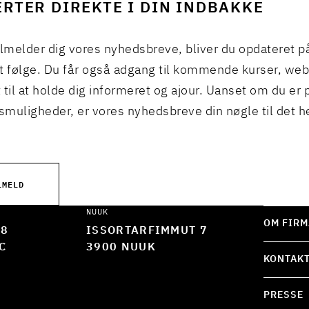
RTER DIREKTE I DIN INDBAKKE
ilmelder dig vores nyhedsbreve, bliver du opdateret p
t følge. Du får også adgang til kommende kurser, we
 til at holde dig informeret og ajour. Uanset om du er p
muligheder, er vores nyhedsbreve din nøgle til det h
LMELD
NUUK
OM FIRM
 8
ISSORTARFIMMUT 7
C
3900 NUUK
KONTAK
PRESSE