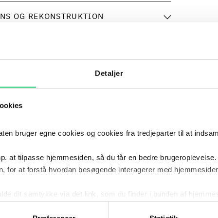
ENS OG REKONSTRUKTION
2026
- NU
Poul S
2026
–
NU
Detaljer
KARRIERE
ookies
2025
Certifi
2025
UDDANNELSE
 bruger egne cookies og cookies fra tredjeparter til at indsa
p. at tilpasse hjemmesiden, så du får en bedre brugeroplevelse.
2018
- 2021
Fuldmæg
2018
–
2021
, for at forstå hvordan besøgende interagerer med hjemmesiden
KARRIERE
kalde dit samtykke via det link, som du finder i bunden af hjemme
ies i cookiepolitikken og i cookiedeklarationen ved at klik
2017
- 2018
Fuldmæg
2017
–
2018
KARRIERE