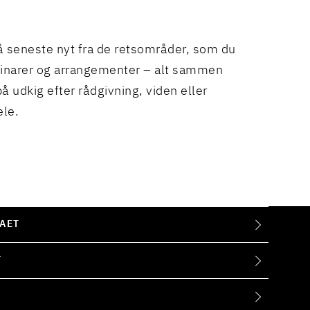
å seneste nyt fra de retsområder, som du
binarer og arrangementer – alt sammen
å udkig efter rådgivning, viden eller
ele.
AET
T