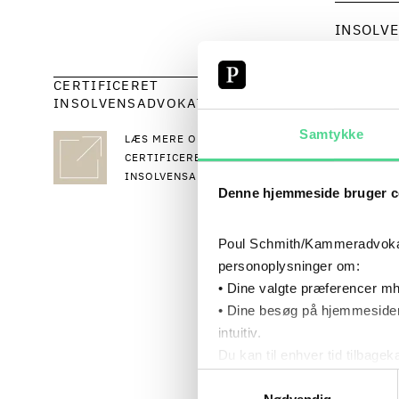
INSOLV
CERTIFICERET
INSOLVENSADVOKAT
Samtykke
LÆS MERE OM
CV
CERTIFICEREDE DANSKE
INSOLVENSADVOKATER
Denne hjemmeside bruger c
Poul Schmith/Kammeradvokaten
personoplysninger om:
• Dine valgte præferencer mh
• Dine besøg på hjemmesiden
intuitiv.
Du kan til enhver tid tilbage
Læs mere om brugen af cook
Samtykkevalg