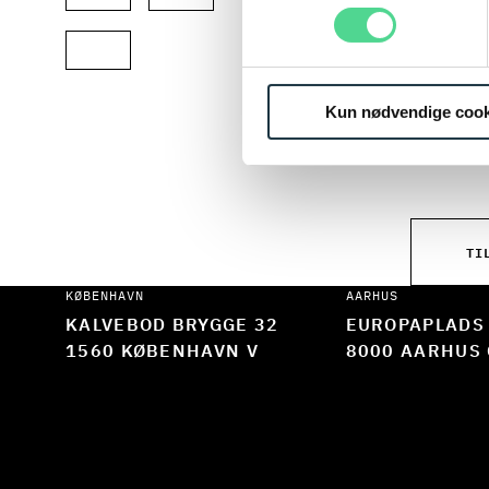
Når du t
ønsker a
designet
Kun nødvendige cook
netværks
TI
KØBENHAVN
AARHUS
KALVEBOD BRYGGE 32
EUROPAPLADS
1560 KØBENHAVN V
8000 AARHUS 