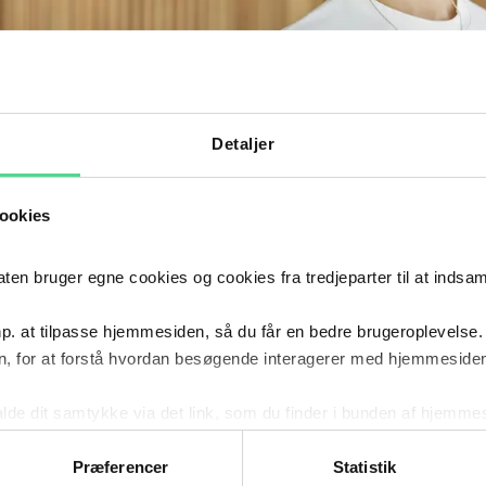
Detaljer
ookies
 bruger egne cookies og cookies fra tredjeparter til at indsa
p. at tilpasse hjemmesiden, så du får en bedre brugeroplevelse.
, for at forstå hvordan besøgende interagerer med hjemmesiden
kalde dit samtykke via det link, som du finder i bunden af hjemme
DIG OPDATERET: FÅ JURIDISK VIDEN
ies i cookiepolitikken og i cookiedeklarationen ved at klik
RTER DIREKTE I DIN INDBAKKE
ing af personoplysninger her.
Præferencer
Statistik