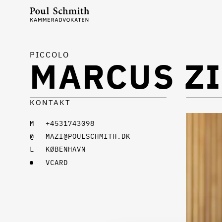
PICCOLO
MARCUS Z
KONTAKT
+4531743098
MAZI@POULSCHMITH.DK
KØBENHAVN
VCARD