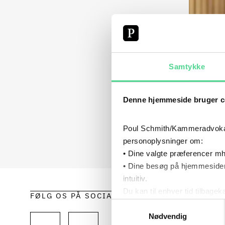
Samtykke
Denne hjemmeside bruger c
Poul Schmith/Kammeradvokaten
personoplysninger om:
• Dine valgte præferencer mh
• Dine besøg på hjemmesiden
intuitiv.
Du kan til enhver tid tilbage
FØLG OS PÅ SOCIALE MEDIER
HOLD 
Læs mere om brugen af cook
Samtykkevalg
EKSPE
Læs mere om vores behandl
Nødvendig