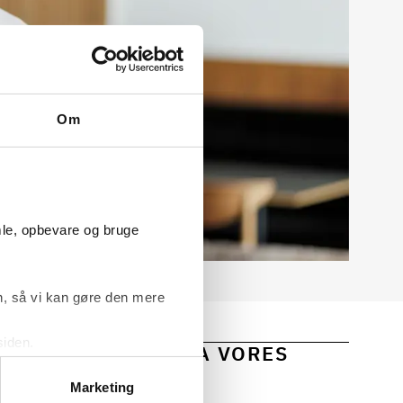
Om
mle, opbevare og bruge
, så vi kan gøre den mere
siden.
 OG INDSIGTER FRA VORES
ke ’Om’.
Marketing