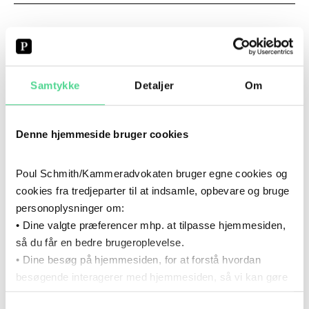
CV
2022
- NU
Samtykke
Detaljer
Om
2022
–
NU
KARRIERE
Poul Schmith/Kammeradvokaten
Denne hjemmeside bruger cookies
2021
- 2023
2021
–
2023
Poul Schmith/Kammeradvokaten bruger egne cookies og
UDDANNELSE
cookies fra tredjeparter til at indsamle, opbevare og bruge
Cand.jur., Aarhus Universitet
personoplysninger om:
• Dine valgte præferencer mhp. at tilpasse hjemmesiden,
2020
- 2022
så du får en bedre brugeroplevelse.
2020
–
2022
KARRIERE
• Dine besøg på hjemmesiden, for at forstå hvordan
besøgende interagerer med hjemmesiden, så vi kan gøre
DAHL Advokatpartnerselskab
den mere intuitiv.