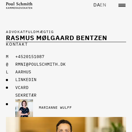
DA
EN
ADVOKATFULDMÆGTIG
RASMUS MØLGAARD BENTZEN
KONTAKT
+4520151087
RMNI@POULSCHMITH.DK
AARHUS
LINKEDIN
VCARD
SEKRETÆR
MARIANNE WULFF