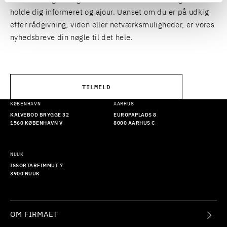
holde dig informeret og ajour. Uanset om du er på udkig
efter rådgivning, viden eller netværksmuligheder, er vores
nyhedsbreve din nøgle til det hele.
TILMELD
KØBENHAVN
AARHUS
KALVEBOD BRYGGE 32
EUROPAPLADS 8
1560 KØBENHAVN V
8000 AARHUS C
NUUK
ISSORTARFIMMUT 7
3900 NUUK
OM FIRMAET