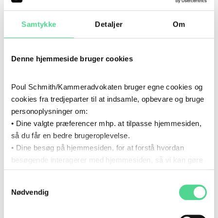
2024
- NU
2024
–
NU
Samtykke
Detaljer
Om
KARRIERE
Poul Schmith/Kammeradvokaten
Denne hjemmeside bruger cookies
2023
- 2025
2023
–
2025
UDDANNELSE
Poul Schmith/Kammeradvokaten bruger egne cookies og
cookies fra tredjeparter til at indsamle, opbevare og bruge
Cand.jur., Københavns Universitet
personoplysninger om:
• Dine valgte præferencer mhp. at tilpasse hjemmesiden,
2023
- 2024
2023
–
2024
KARRIERE
så du får en bedre brugeroplevelse.
• Dine besøg på hjemmesiden, for at forstå hvordan
Plesner Advokatpartnerselskab
besøgende interagerer med hjemmesiden, så vi kan gøre
den mere intuitiv.
2021
- 2023
Samtykkevalg
Du kan til enhver tid tilbagekalde dit samtykke via det link,
2021
–
2023
KARRIERE
Nødvendig
som du finder i bunden af hjemmesiden.
Codan Forsikring
Læs mere om brugen af cookies i cookiepolitikken og i