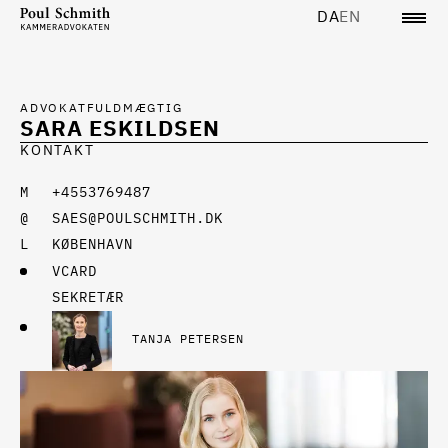
DA
EN
ADVOKATFULDMÆGTIG
SARA ESKILDSEN
KONTAKT
+4553769487
SAES@POULSCHMITH.DK
KØBENHAVN
VCARD
SEKRETÆR
TANJA PETERSEN