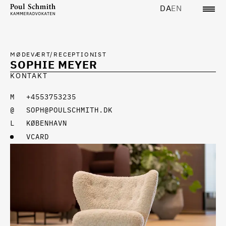
DA
EN
MØDEVÆRT/RECEPTIONIST
SOPHIE MEYER
KONTAKT
+4553753235
SOPH@POULSCHMITH.DK
KØBENHAVN
VCARD