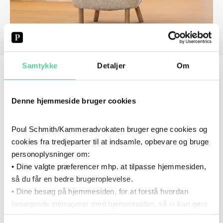
Samtykke
Detaljer
Om
FØLG OS PÅ SOCIALE MEDIER
Denne hjemmeside bruger cookies
HOLD DIG OPDATERET: FÅ JURIDISK
Poul Schmith/Kammeradvokaten bruger egne cookies og
VIDEN OG INDSIGTER FRA VORES
cookies fra tredjeparter til at indsamle, opbevare og bruge
EKSPERTER DIREKTE I DIN
personoplysninger om:
INDBAKKE
• Dine valgte præferencer mhp. at tilpasse hjemmesiden,
så du får en bedre brugeroplevelse.
• Dine besøg på hjemmesiden, for at forstå hvordan
Når du tilmelder dig vores nyhedsbreve, bliver du
besøgende interagerer med hjemmesiden, så vi kan gøre
opdateret på seneste nyt fra de retsområder, som du
den mere intuitiv.
ønsker at følge. Du får også adgang til kommende kurser,