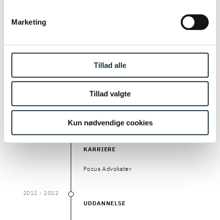
Marketing
2018
- 2024
2018
–
2024
KARRIERE
Kromann Reumert
Tillad alle
2016
- 2018
2016
–
2018
KARRIERE
Tillad valgte
Underviser i immaterialret, Syddansk
Universitet
Kun nødvendige cookies
2013
- 2017
2013
–
2017
KARRIERE
Focus Advokater
2011
- 2012
2011
–
2012
UDDANNELSE