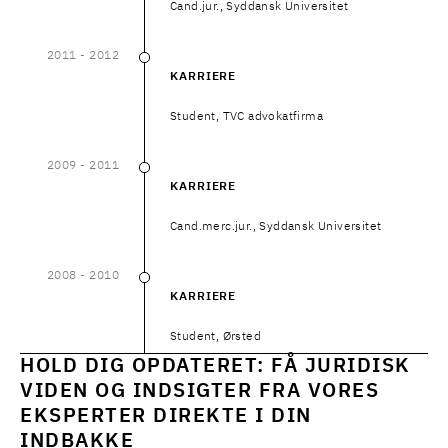
Cand.jur., Syddansk Universitet
2011
- 2012
2011
–
2012
KARRIERE
Student, TVC advokatfirma
2009
- 2011
2009
–
2011
KARRIERE
Cand.merc.jur., Syddansk Universitet
2008
- 2010
2008
–
2010
KARRIERE
Student, Ørsted
HOLD DIG OPDATERET: FÅ JURIDISK
VIDEN OG INDSIGTER FRA VORES
EKSPERTER DIREKTE I DIN
INDBAKKE