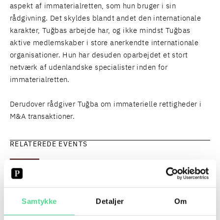
aspekt af immaterialretten, som hun bruger i sin
rådgivning. Det skyldes blandt andet den internationale
karakter, Tuğbas arbejde har, og ikke mindst Tuğbas
aktive medlemskaber i store anerkendte internationale
organisationer. Hun har desuden oparbejdet et stort
netværk af udenlandske specialister inden for
immaterialretten.
Derudover rådgiver Tuğba om immaterielle rettigheder i
M&A transaktioner.
RELATEREDE EVENTS
AI-UDDANNELSEN, FOUNDATION | OKTOBER
2026
AI-UDDANNELSEN, PRACTITIONER | NOVEMBER
2026
Samtykke
Detaljer
Om
SPECIALER