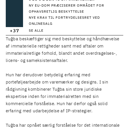
NY EU-DOM PRÆCISERER OMRÅDET FOR
OPHAVSRETLIG BESKYTTELSE
NYE KRAV TIL FORTRYDELSESRET VED
ONLINESALG
+37
SE ALLE
Tuğba beskæftiger sig med beskyttelse og håndhævelse
af immaterielle rettigheder samt med aftaler om
immaterialretlige forhold, blandt andet overdragelses-,
licens- og sameksistensaftaler.
Hun har derudover betydelig erfaring med
porteføljearbejde om varemærker og designs. I sin
rådgivning kombinerer Tuğba sin store juridiske
ekspertise inden for immaterialretten med sin
kommercielle forståelse. Hun har derfor også solid
erfaring med udarbejdelse af IP-strategier.
Tuğba har opnået særlig forståelse for det internationale