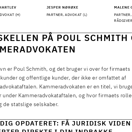
HARTLEV
JESPER NØRØXE
MALENE 
DVOKAT (H)
PARTNER, ADVOKAT (L)
PARTNER,
RÅDGIVE
SKELLEN PÅ POUL SCHMITH
MERADVOKATEN
vn er Poul Schmith, og det bruger vi over for firmaets 
kunder og offentlige kunder, der ikke er omfattet af
vokataftalen. Kammeradvokaten er en titel, vi bruger
r under
Kammeradvokataftalen
, og hvor firmaets rolle
g de statslige selskaber.
DIG OPDATERET: FÅ JURIDISK VIDEN