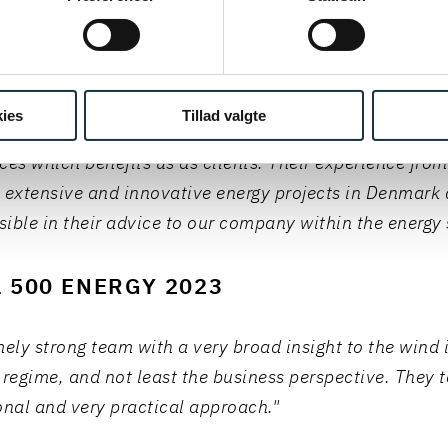
 500 ENERGY 2024
ies
Tillad valgte
Schmith’s team within energy is unique in their capabil
ces which benefits us as clients. Their experience fro
 extensive and innovative energy projects in Denmark 
isible in their advice to our company within the energy 
 500 ENERGY 2023
mely strong team with a very broad insight to the wind 
 regime, and not least the business perspective. They 
onal and very practical approach."