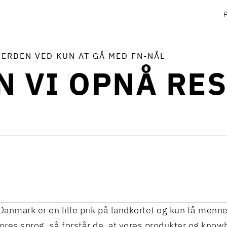
VERDEN VED KUN AT GÅ MED FN-NÅL
 VI OPNÅ RE
anmark er en lille prik på landkortet og kun få menne
vores sprog, så forstår de, at vores produkter og kno