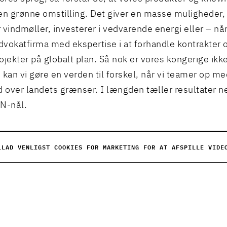
en grønne omstilling. Det giver en masse muligheder,
 vindmøller, investerer i vedvarende energi eller – n
advokatfirma med ekspertise i at forhandle kontrakter
ojekter på globalt plan. Så nok er vores kongerige ikk
an vi gøre en verden til forskel, når vi teamer op m
d over landets grænser. I længden tæller resultater 
N-nål.
LLAD VENLIGST COOKIES FOR MARKETING FOR AT AFSPILLE VIDE