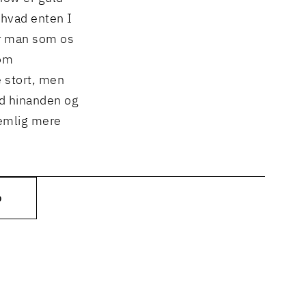
 hvad enten I
år man som os
 om
e stort, men
ed hinanden og
nemlig mere
O