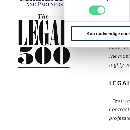
LEGAL
TIER 2
Kun nødvendige cook
- "Poul 
experien
the most
highly v
LEGAL
- "Extre
contract
professi