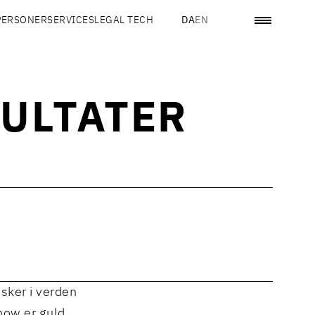
PERSONER
SERVICES
LEGAL TECH
DA
EN
SULTATER
sker i verden
whow er guld