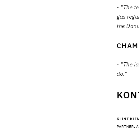
- "The te
gas regu
the Dani
CHAM
- "The l
do."
KON
KLINT KL
PARTNER, A