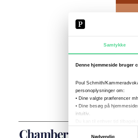
SO
TER
SE 
Samtykke
Denne hjemmeside bruger c
POUL SC
EUROPÆI
Poul Schmith/Kammeradvokaten
LAGERUD
INDGÅELS
personoplysninger om:
TRANSPO
• Dine valgte præferencer mh
LAGERAF
• Dine besøg på hjemmesiden
intuitiv.
LÆS MERE
Du kan til enhver tid tilbage
INT
Læs mere om brugen af cook
Samtykkevalg
Læs mere om vores behandl
Nødvendig