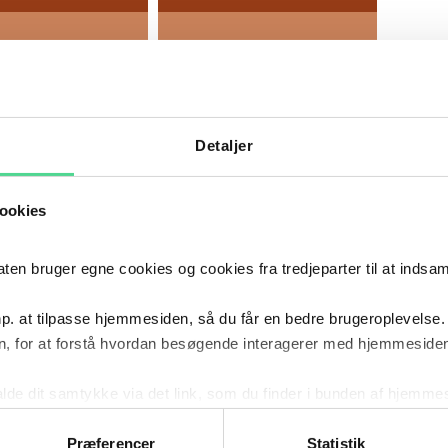
LENERGI (PV OG
VEDVARENDE ENERGI
MISK SOLENERGI)
CASES
Detaljer
ookies
HMITH BISTÅR
BISTAND TIL
SK CO2-
ENERGISTYRELSEN
 bruger egne cookies og cookies fra tredjeparter til at indsa
BYDER VED
OMKRING ETABLERINGEN
E AF
AF EN ”ENERGIØ” I
RT- OG
NORDSØEN
p. at tilpasse hjemmesiden, så du får en bedre brugeroplevelse.
TALE
, for at forstå hvordan besøgende interagerer med hjemmesiden
LÆS MERE
kalde dit samtykke via det link, som du finder i bunden af hjemme
ERNATIONALE RANKINGS
ies i cookiepolitikken og i cookiedeklarationen ved at klik
ing af personoplysninger her.
Præferencer
Statistik