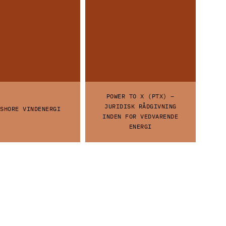
POWER TO X (PTX) –
JURIDISK RÅDGIVNING
SHORE VINDENERGI
INDEN FOR VEDVARENDE
ENERGI