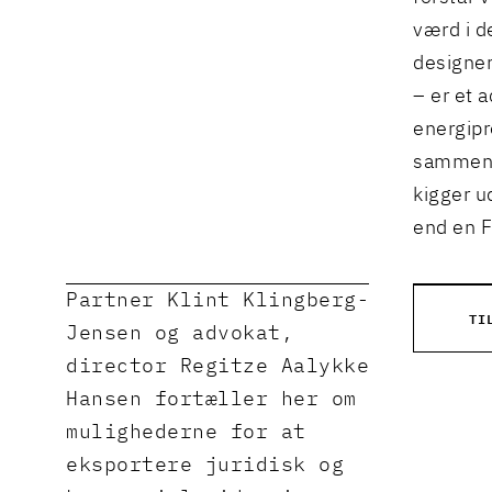
værd i d
designer
– er et 
energipr
sammen k
kigger u
end en F
Partner Klint Klingberg-
TI
Jensen og advokat,
director Regitze Aalykke
Hansen fortæller her om
mulighederne for at
eksportere juridisk og