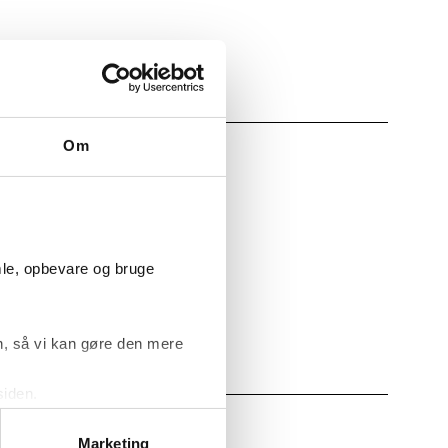
Om
mle, opbevare og bruge
, så vi kan gøre den mere
siden.
ke ’Om’.
Marketing