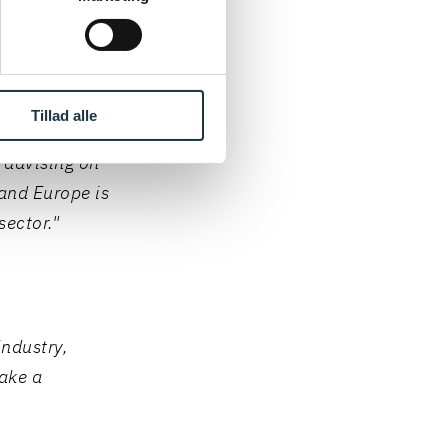
Tillad alle
ities and
m advising on
and Europe is
sector."
industry,
take a