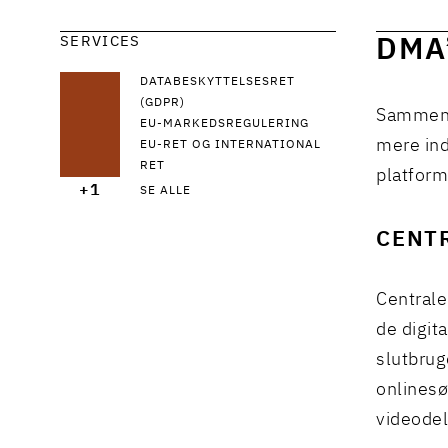
SERVICES
DMA
DATABESKYTTELSESRET
(GDPR)
Sammenl
EU-MARKEDSREGULERING
mere ind
EU-RET OG INTERNATIONAL
RET
platform
+1
SE ALLE
CENT
Centrale
de digit
slutbrug
onlinesø
videodel