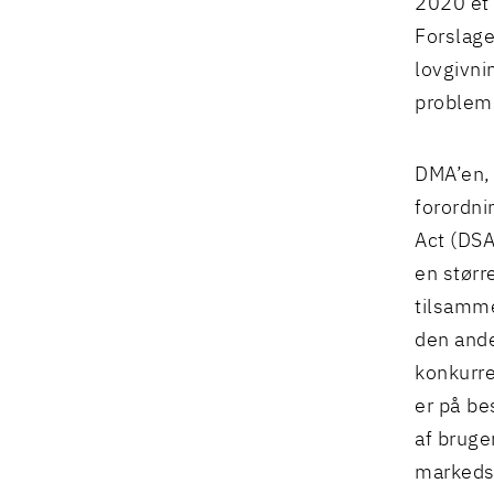
2020 et 
Forslage
lovgivni
problems
DMA’en, 
forordni
Act (DSA
en størr
tilsamme
den ande
konkurre
er på be
af bruge
markedsa