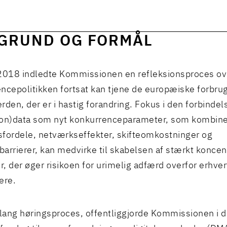
GRUND OG FORMÅL
2018 indledte Kommissionen en refleksionsproces ov
ncepolitikken fortsat kan tjene de europæiske forbrug
erden, der er i hastig forandring. Fokus i den forbindel
son)data som nyt konkurrenceparameter, som kombin
tsfordele, netværkseffekter, skifteomkostninger og
arrierer, kan medvirke til skabelsen af stærkt konce
, der øger risikoen for urimelig adfærd overfor erhve
ere.
 lang høringsproces, offentliggjorde Kommissionen i