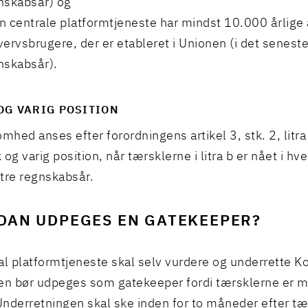
nskabsår) og
n centrale platformtjeneste har mindst 10.000 årlige 
vervsbrugere, der er etableret i Unionen (i det senest
nskabsår).
OG VARIG POSITION
mhed anses efter forordningens artikel 3, stk. 2, litra 
og varig position, når tærsklerne i litra b er nået i hve
tre regnskabsår.
DAN UDPEGES EN GATEKEEPER?
al platformtjeneste skal selv vurdere og underrette
en bør udpeges som gatekeeper fordi tærsklerne er mø
 Underretningen skal ske inden for to måneder efter tæ