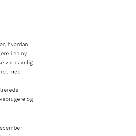
er, hvordan
ere i en ny
se var navnlig
eret med
ntrerede
rvsbrugere og
 december