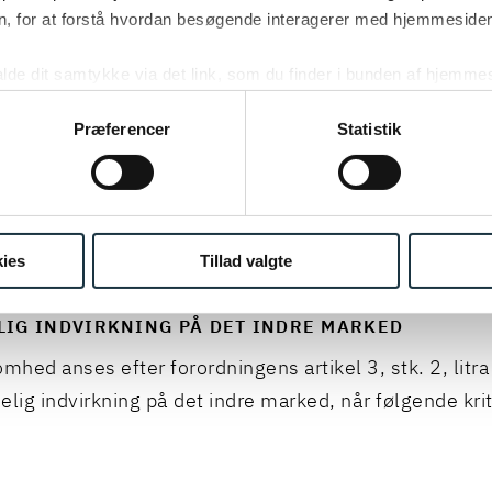
n central platformtjeneste kan udpeges som gatekeeper
, for at forstå hvordan besøgende interagerer med hjemmesiden
tive kriterier være opfyldt. Den centrale platformtjene
kalde dit samtykke via det link, som du finder i bunden af hjemme
ies i cookiepolitikken og i cookiedeklarationen ved at klik
ing af personoplysninger her.
Præferencer
Statistik
ve en betydelig indvirkning på det indre marked,
yde en central platformtjeneste, der er en vigtig port
vervsbrugere med henblik på at nå ud til slutbrugere,
dtage en stærk og varig position.
ies
Tillad valgte
LIG INDVIRKNING PÅ DET INDRE MARKED
mhed anses efter forordningens artikel 3, stk. 2, litra 
elig indvirkning på det indre marked, når følgende krit