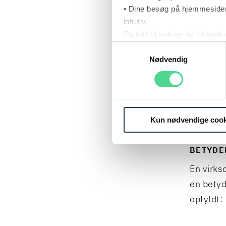
For at e
• Dine besøg på hjemmesiden
intuitiv.
kvantita
Du kan til enhver tid tilbage
således:
Læs mere om brugen af cook
Samtykkevalg
Læs mere om vores behandl
Nødvendig
Ha
Udb
erh
In
Kun nødvendige cook
BETYDE
En virkso
en betyd
opfyldt: