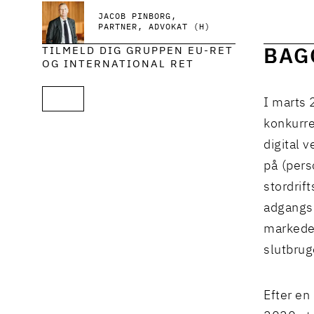
JACOB PINBORG
PARTNER, ADVOKAT (H)
TILMELD DIG GRUPPEN EU-RET
BAG
OG INTERNATIONAL RET
I marts 
konkurre
digital v
på (per
stordrif
adgangsb
markeder
slutbrug
Efter en