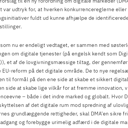
forslag til en ny forordning om digitale markeder (DMA
t var udtryk for, at hverken konkurrencereglerne eller
ngsinitiativer fuldt ud kunne afhjælpe de identificered
tillinger.
som nu er endeligt vedtaget, er sammen med søsterl
ngen om digitale tjenester (på engelsk kendt som Digi
)), et af de lovgivningsmæssige tiltag, der gennemfø
e EU-reform på det digitale område. De to nye regelsæ
n til formål på den ene side at skabe et sikkert digita
n side at skabe lige vilkår for at fremme innovation, 
nceevne – både i det indre marked og globalt. Hvor 
skyttelsen af det digitale rum mod spredning af ulovli
rnes grundlæggende rettigheder, skal DMA’en sikre fri
dgang og forebygge urimelig adfærd i de digitale ma