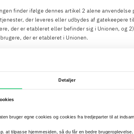
ngen finder ifølge dennes artikel 2 alene anvendelse 
tjenester, der leveres eller udbydes af gatekeepere til
ere, der er etableret eller befinder sig i Unionen, og 2
brugere, der er etableret i Unionen.
lder uanset gatekeeperens etableringssted eller bop
lovgivning der i øvrigt finder anvendelse på leveringen
rne. Det har således ingen betydning for anvendelse
Detaljer
tjenesten er etableret i EU eller i eksempelvis USA. 
 slut- og erhvervsbrugerne befinder sig.
ookies
ENTRAL PLATFORMTJENESTES GATEKE
 bruger egne cookies og cookies fra tredjeparter til at indsa
US
p. at tilpasse hjemmesiden, så du får en bedre brugeroplevelse.