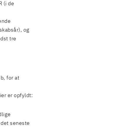
 (i de
rende
skabsår), og
dst tre
b, for at
ier er opfyldt:
dlige
i det seneste