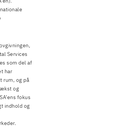
’en).
 nationale
e
ovgivningen,
tal Services
res som del af
t har
lt rum, og på
vækst og
DSA’ens fokus
gt indhold og
rkeder.