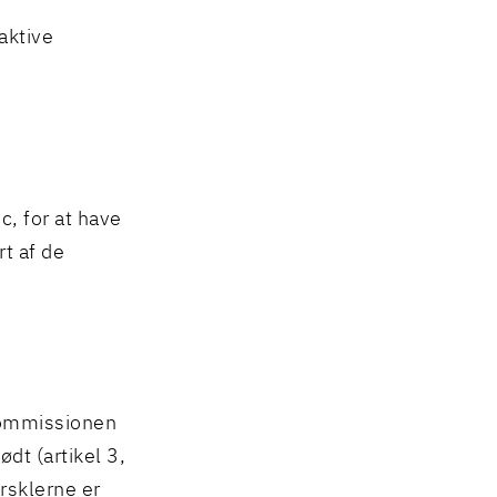
aktive
e
c, for at have
rt af de
 Kommissionen
dt (artikel 3,
rsklerne er