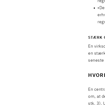
reg
De
erh
reg
STÆRK 
En virkso
en stærk 
seneste 
HVOR
En centr
om, at d
stk. 3).