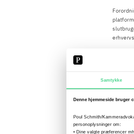
Forordni
platform
slutbrug
erhvervs
Dette gæ
hvilken 
tjeneste
Samtykke
platform
er, hvor
Denne hjemmeside bruger c
EN C
Poul Schmith/Kammeradvokaten
STAT
personoplysninger om:
• Dine valgte præferencer mh