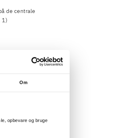
på de centrale
 1)
)
æl, og uanset
 af
sområdet, om
Om
Det afgørende
EPER-
mle, opbevare og bruge