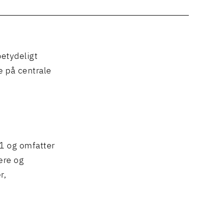
E
etydeligt
 på centrale
 1 og omfatter
ere og
r,