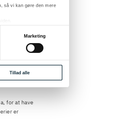
, skal tre
, så vi kan gøre den mere
ste skal
siden.
ke ’Om’.
Marketing
al for
 og
Tillad alle
a, for at have
erier er