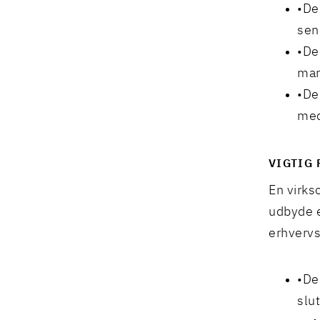
De
sen
De
mar
De
med
VIGTIG
En virkso
udbyde e
erhvervsb
De
slu