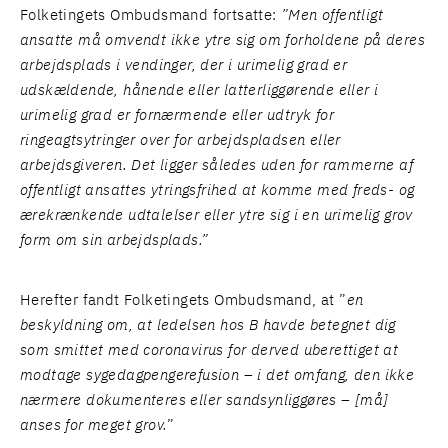
Folketingets Ombudsmand fortsatte:
”
Men offentligt
ansatte må omvendt ikke ytre sig om forholdene på deres
arbejdsplads i vendinger, der i urimelig grad er
udskældende, hånende eller latterliggørende eller i
urimelig grad er fornærmende eller udtryk for
ringeagtsytringer over for arbejdspladsen eller
arbejdsgiveren. Det ligger således uden for rammerne af
offentligt ansattes ytringsfrihed at komme med freds- og
ærekrænkende udtalelser eller ytre sig i en urimelig grov
form om sin arbejdsplads.”
Herefter fandt Folketingets Ombudsmand, at ”
en
beskyldning om, at ledelsen hos B havde betegnet dig
som smittet med coronavirus for derved uberettiget at
modtage sygedagpengerefusion – i det omfang, den ikke
nærmere dokumenteres eller sandsynliggøres – [må]
anses for meget grov.
”