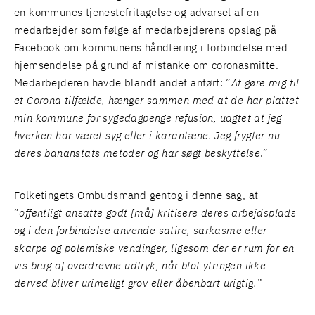
en kommunes tjenestefritagelse og advarsel af en
medarbejder som følge af medarbejderens opslag på
Facebook om kommunens håndtering i forbindelse med
hjemsendelse på grund af mistanke om coronasmitte.
Medarbejderen havde blandt andet anført: ”
At gøre mig til
et Corona tilfælde, hænger sammen med at de har plattet
min kommune for sygedagpenge refusion, uagtet at jeg
hverken har været syg eller i karantæne. Jeg frygter nu
deres bananstats metoder og har søgt beskyttelse
.”
Folketingets Ombudsmand gentog i denne sag, at
”
offentligt ansatte godt [må] kritisere deres arbejdsplads
og i den forbindelse anvende satire, sarkasme eller
skarpe og polemiske vendinger, ligesom der er rum for en
vis brug af overdrevne udtryk, når blot ytringen ikke
derved bliver urimeligt grov eller åbenbart urigtig.
”