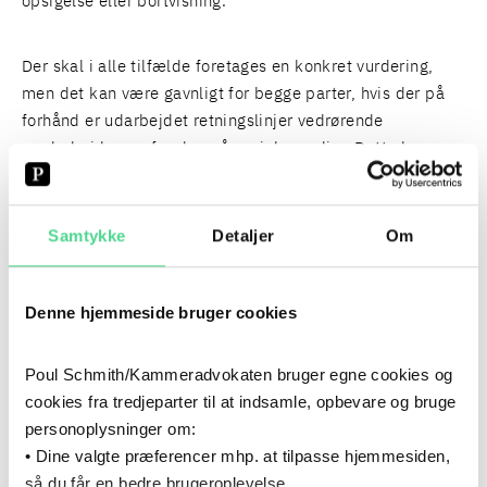
opsigelse eller bortvisning.
Der skal i alle tilfælde foretages en konkret vurdering,
men det kan være gavnligt for begge parter, hvis der på
forhånd er udarbejdet retningslinjer vedrørende
medarbejdernes færden på sociale medier. Dette kan
eksempelvis indarbejdes i en personalehåndbog.
Samtykke
Detaljer
Om
Arbejdsgiveren kan i medfør af ledelsesretten fastsætte
en politik om, hvordan virksomheden forholder sig til de
udfordringer, som kan opstå i forbindelse med
Denne hjemmeside bruger cookies
medarbejdernes færden på sociale medier. Fordelen ved
at udarbejde en sådan politik er, at virksomheden på
Poul Schmith/Kammeradvokaten bruger egne cookies og
forhånd har taget stilling til, hvordan udtalelser, der er i
cookies fra tredjeparter til at indsamle, opbevare og bruge
konflikt med virksomhedens værdier, skal håndteres. På
personoplysninger om:
samme vis har medarbejderne klarhed om, hvad der
• Dine valgte præferencer mhp. at tilpasse hjemmesiden,
forventes af dem.
så du får en bedre brugeroplevelse.