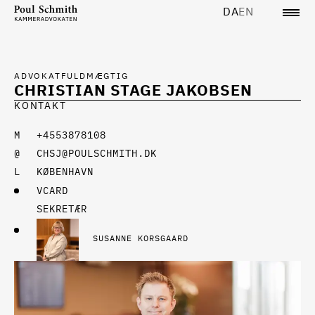
DA
EN
ADVOKATFULDMÆGTIG
CHRISTIAN STAGE JAKOBSEN
KONTAKT
+4553878108
CHSJ@POULSCHMITH.DK
KØBENHAVN
VCARD
SEKRETÆR
SUSANNE KORSGAARD