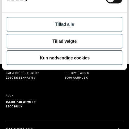
INDBAKKE
Du kan ikke tilmelde dig vores nyhedsbrev lige nu. Prøv
Tillad alle
igen senere. Vi beklager ulejligheden.
Tillad valgte
TILMELD
Kun nødvendige cookies
KØBENHAVN
AARHUS
KALVEBOD BRYGGE 32
EUROPAPLADS 8
1560 KØBENHAVN V
8000 AARHUS C
NUUK
ISSORTARFIMMUT 7
3900 NUUK