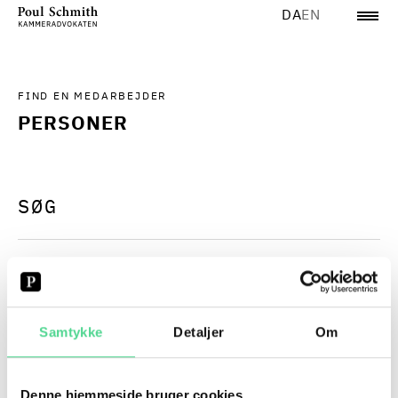
DA
EN
FIND EN MEDARBEJDER
PERSONER
A
B
C
D
E
F
G
H
I
J
K
L
M
N
O
Samtykke
Detaljer
Om
Denne hjemmeside bruger cookies