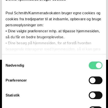
Poul Schmith/Kammeradvokaten bruger egne cookies og
cookies fra tredjeparter til at indsamle, opbevare og bruge
personoplysninger om:
• Dine valgte præferencer mhp. at tilpasse hjemmesiden,
så du får en bedre brugeroplevelse.
• Dine besøg på hjemmesiden, for at forstå hvordan
besøgende interagerer med hjemmesiden, så vi kan gøre
den mere intuitiv.
Samtykkevalg
Du kan til enhver tid tilbagekalde dit samtykke via det link,
KØBENHAVN
AARHUS
Nødvendig
som du finder i bunden af hjemmesiden.
KALVEBOD BRYGGE 32
EUROPAPLADS 8
1560 KØBENHAVN V
8000 AARHUS C
Læs mere om brugen af cookies i cookiepolitikken og i
cookiedeklarationen ved at klikke ’Om’.
Præferencer
Læs mere om vores behandling af personoplysninger
NUUK
her.
ISSORTARFIMMUT 7
Statistik
3900 NUUK