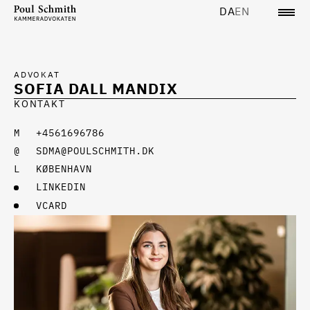
DA
EN
ADVOKAT
SOFIA DALL MANDIX
KONTAKT
+4561696786
SDMA@POULSCHMITH.DK
KØBENHAVN
LINKEDIN
VCARD