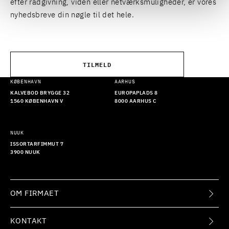
efter rådgivning, viden eller netværksmuligheder, er vores
nyhedsbreve din nøgle til det hele.
TILMELD
KØBENHAVN
AARHUS
KALVEBOD BRYGGE 32
EUROPAPLADS 8
1560 KØBENHAVN V
8000 AARHUS C
NUUK
ISSORTARFIMMUT 7
3900 NUUK
OM FIRMAET
KONTAKT