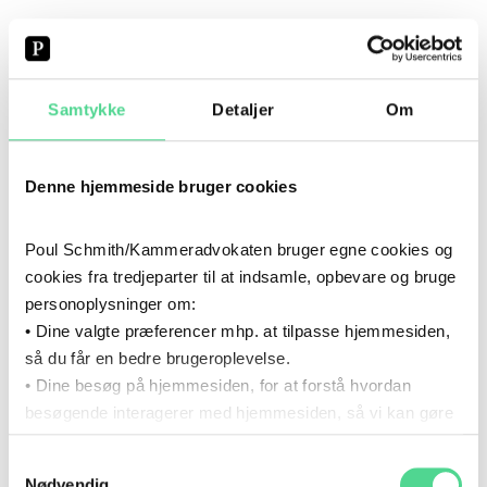
INSOLVENS OG REKONSTRUKTION
Samtykke
Detaljer
Om
M&A - MERGERS AND ACQUISITIONS
Denne hjemmeside bruger cookies
SELSKABSRET
Poul Schmith/Kammeradvokaten bruger egne cookies og
cookies fra tredjeparter til at indsamle, opbevare og bruge
CV
personoplysninger om:
• Dine valgte præferencer mhp. at tilpasse hjemmesiden,
så du får en bedre brugeroplevelse.
2021
- NU
2021
–
NU
• Dine besøg på hjemmesiden, for at forstå hvordan
KARRIERE
besøgende interagerer med hjemmesiden, så vi kan gøre
Poul Schmith
den mere intuitiv.
Samtykkevalg
Du kan til enhver tid tilbagekalde dit samtykke via det link,
Nødvendig
2021