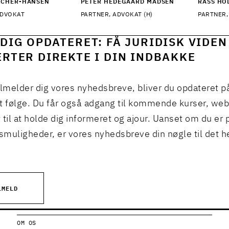
TCHER-HANSEN
PETER HEDEGAARD MADSEN
RASS HO
ADVOKAT
PARTNER, ADVOKAT (H)
PARTNER,
DIG OPDATERET: FÅ JURIDISK VIDEN
RTER DIREKTE I DIN INDBAKKE
ilmelder dig vores nyhedsbreve, bliver du opdateret p
t følge. Du får også adgang til kommende kurser, we
 til at holde dig informeret og ajour. Uanset om du er p
muligheder, er vores nyhedsbreve din nøgle til det h
LMELD
OM OS