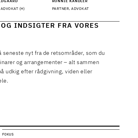
LDGAARD
RONNIE KANDLER
 ADVOKAT (H)
PARTNER, ADVOKAT
 OG INDSIGTER FRA VORES
å seneste nyt fra de retsområder, som du
binarer og arrangementer – alt sammen
å udkig efter rådgivning, viden eller
ele.
FOKUS