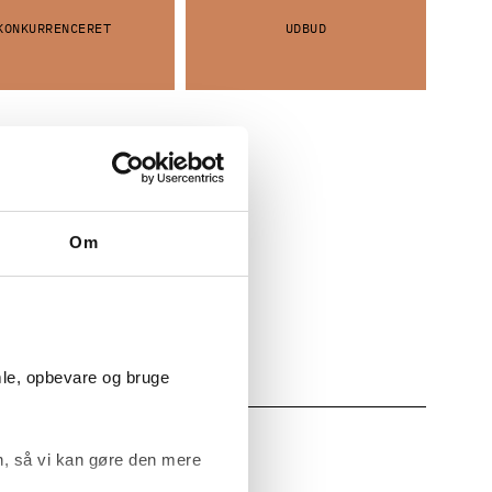
KONKURRENCERET
UDBUD
Om
mle, opbevare og bruge
, så vi kan gøre den mere