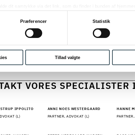
tligt ejede virksomheder har stor økonomisk og
kalde dit samtykke via det link, som du finder i bunden af hjemme
gelsesmæssig betydning i samfundet og udover et ko
ies i cookiepolitikken og i cookiedeklarationen ved at klik
effektivitet og bedre kvalitet, er arbejdet med klima, m
ing af personoplysninger her.
Præferencer
Statistik
ighed forretningskritiske pejlemærker i disse år. Der
es i bedst mulig udnyttelse og udvikling af de digita
dig være et tydeligt fokus på det offentliges totaløk
e agenda i alt, hvad der besluttes og ændres på. Vi er
ies
Tillad valgte
 kan yde den nødvendige juridiske rådgivning hele vej
TAKT VORES SPECIALISTER 
STRUP IPPOLITO
ANNI NOES WESTERGAARD
HANNE M
DVOKAT (L)
PARTNER, ADVOKAT (L)
PARTNER,