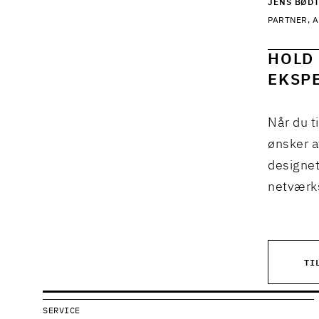
JENS BØD
PARTNER, 
HOLD 
EKSPE
Når du t
ønsker a
designet
netværks
TI
SERVICE