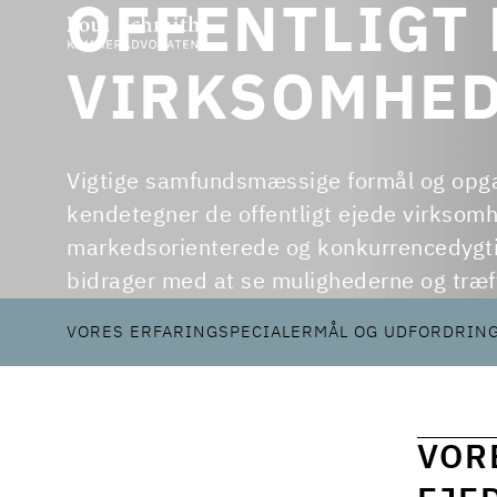
OFFENTLIGT 
VIRKSOMHE
Vigtige samfundsmæssige formål og opga
kendetegner de offentligt ejede virksom
markedsorienterede og konkurrencedygtig
bidrager med at se mulighederne og træff
VORES ERFARING
SPECIALER
MÅL OG UDFORDRIN
VOR