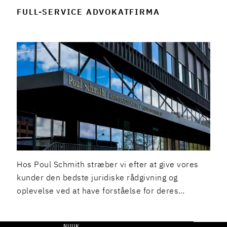
FULL-SERVICE ADVOKATFIRMA
Hos Poul Schmith stræber vi efter at give vores
kunder den bedste juridiske rådgivning og
oplevelse ved at have forståelse for deres
virkelighed og ved konstant at være i udvikling i
forhold til fremtidige behov.
NUUK