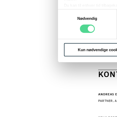
De offen
Du kan til enhver tid tilbage
beskæfti
Læs mere om brugen af cook
Samtykkevalg
på øget 
Læs mere om vores behandl
Nødvendig
bæredygt
der tænk
og samti
politisk
Kun nødvendige cook
vejen og
KON
ANDREAS E
PARTNER, A