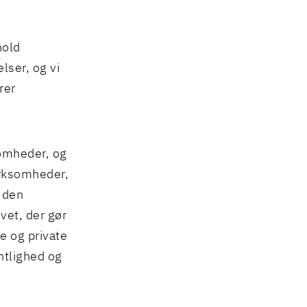
hold
lser, og vi
rer
ksomheder, og
virksomheder,
i den
vet, der gør
ge og private
entlighed og