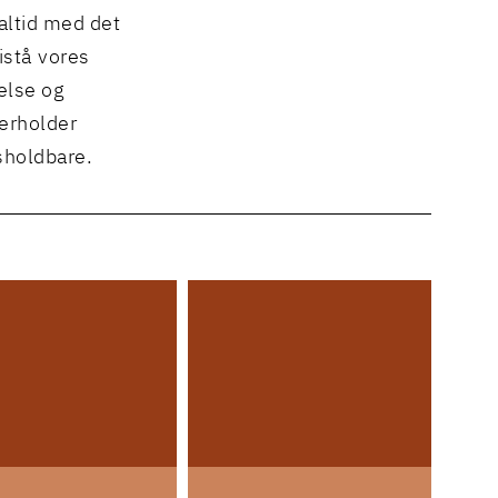
 altid med det
istå vores
else og
verholder
sholdbare.