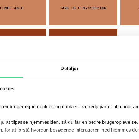
COMPLIANCE
BANK OG FINANSIERING
Detaljer
ookies
TEKNOLOGI OG
SELSKABSRET
DIGITALISERING
 bruger egne cookies og cookies fra tredjeparter til at indsa
 OG UDFORDRINGER
p. at tilpasse hjemmesiden, så du får en bedre brugeroplevelse.
, for at forstå hvordan besøgende interagerer med hjemmesiden