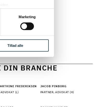
siden.
ntant fokus
ke ’Om’.
iljø og
Marketing
udover skal
le muligheder
onomi og den
 med hele
Tillad alle
en rundt.
I DIN BRANCHE
ARTHINE FREDERIKSEN
JACOB PINBORG
 ADVOKAT (L)
PARTNER, ADVOKAT (H)