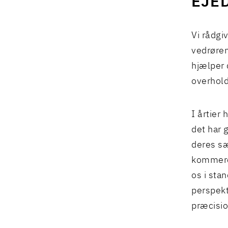
EJE
Vi rådgi
vedrøren
hjælper 
overhold
I årtier
det har g
deres sæ
kommerci
os i sta
perspekti
præcisio