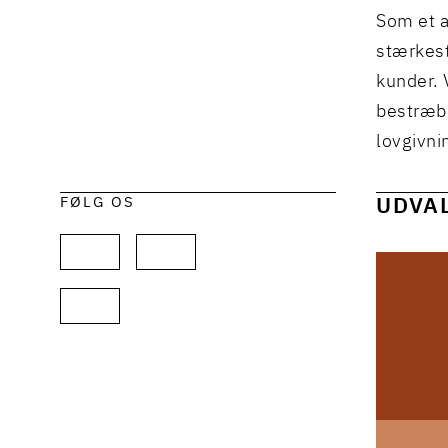
Som et a
stærkest
kunder. 
bestræbe
lovgivni
FØLG OS
UDVA