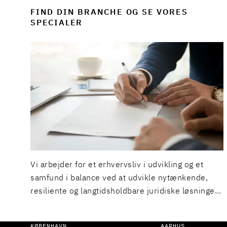
FIND DIN BRANCHE OG SE VORES
SPECIALER
Vi arbejder for et erhvervsliv i udvikling og et
samfund i balance ved at udvikle nytænkende,
resiliente og langtidsholdbare juridiske løsninger
til vores kunder på tværs af det offentlige og
private erhvervsliv.
KØBENHAVN
AARHUS