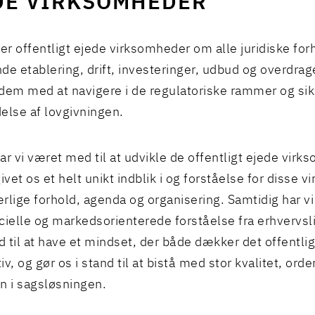
DE VIRKSOMHEDER
ver offentligt ejede virksomheder om alle juridiske for
de etablering, drift, investeringer, udbud og overdrage
dem med at navigere i de regulatoriske rammer og sik
else af lovgivningen.
 har vi været med til at udvikle de offentligt ejede vir
ivet os et helt unikt indblik i og forståelse for disse 
rlige forhold, agenda og organisering. Samtidig har v
elle og markedsorienterede forståelse fra erhvervsli
nd til at have et mindset, der både dækker det offentli
v, og gør os i stand til at bistå med stor kvalitet, ord
n i sagsløsningen.