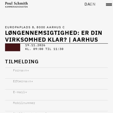
DA
EN
EUROPAPLADS 8, 8000 AARHUS C
LØNGENNEMSIGTIGHED: ER DIN
VIRKSOMHED KLAR? | AARHUS
19.11.2026
KL. 09:00 TIL 11:30
TILMELDING
Fornavn
*
Efternavn
*
E-mail
*
Mobilnummer