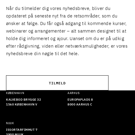
Når du tilmelder dig vores nyhedsbreve, bliver du
opdateret på seneste nyt fra de retsområder, som du
ønsker at følge. Du får også adgang til kommende kurser,
webinarer og arrangementer – alt sammen designet til at
holde dig informeret og ajour. Uanset om du er på udkig
efter rådgivning, viden eller netværksmuligheder, er vores
nyhedsbreve din nøgle til det hele.
TILMELD
KØBENHAVN
AARHUS
KALVEBOD BRYGGE 32
EUROPAPLADS 8
1560 KØBENHAVN V
8000 AARHUS C
NUUK
ISSORTARFIMMUT 7
3900 NUUK