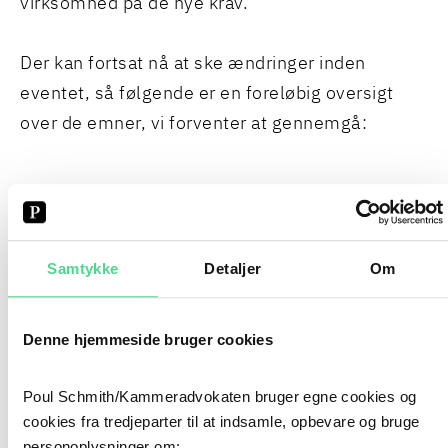
virksomhed på de nye krav.
Der kan fortsat nå at ske ændringer inden
eventet, så følgende er en foreløbig oversigt
over de emner, vi forventer at gennemgå:
Nye krav til lønstrukturer
Nye krav om oplysningspligt om lønforhold til
jobansøgere og ansatte
Samtykke
Detaljer
Om
Nye krav om lønredegørelser og fælles
lønvurderinger
Nye bøde-, godtgørelses- og bevisbyrderegler samt
Denne hjemmeside bruger cookies
det nye Ligelønsinstituts rolle i den forbindelse
RELATEREDE NYHEDER
Poul Schmith/Kammeradvokaten bruger egne cookies og
cookies fra tredjeparter til at indsamle, opbevare og bruge
ER UDSENDTE VIKARER OMFATTET AF
FUNKTIONÆRLOVEN? DET HAR HØJESTERET
personoplysninger om: