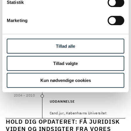
Statistik
Fuldmægtig og specialkonsulent,
Søfartsstyrelsen
Marketing
2014
- 2016
2014
–
2016
KARRIERE
Tillad alle
Fuldmægtig, Ankestyrelsen
Tillad valgte
2011
- 2014
2011
–
2014
KARRIERE
Kun nødvendige cookies
Complianceansvarlig, Gensidig Forsikring
2004
- 2010
2004
–
2010
UDDANNELSE
Cand.jur., Københavns Universitet
HOLD DIG OPDATERET: FÅ JURIDISK
VIDEN OG INDSIGTER FRA VORES