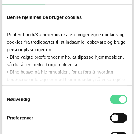
MENNESKERETTIGHEDER
Denne hjemmeside bruger cookies
OFFENTLIG FORVALTNING
Poul Schmith/Kammeradvokaten bruger egne cookies og
cookies fra tredjeparter til at indsamle, opbevare og bruge
RETSSAGER OG TVISTER
personoplysninger om:
• Dine valgte præferencer mhp. at tilpasse hjemmesiden,
så du får en bedre brugeroplevelse.
• Dine besøg på hjemmesiden, for at forstå hvordan
CV
besøgende interagerer med hjemmesiden, så vi kan gøre
den mere intuitiv.
Samtykkevalg
2019
- 2022
Du kan til enhver tid tilbagekalde dit samtykke via det link,
2019
–
2022
Nødvendig
KARRIERE
som du finder i bunden af hjemmesiden.
Læs mere om brugen af cookies i cookiepolitikken og i
Dommerfuldmægtig, Højesteret
cookiedeklarationen ved at klikke ’Om’.
Præferencer
Læs mere om vores behandling af personoplysninger
2016
- 2019
2016
her.
–
2019
KARRIERE