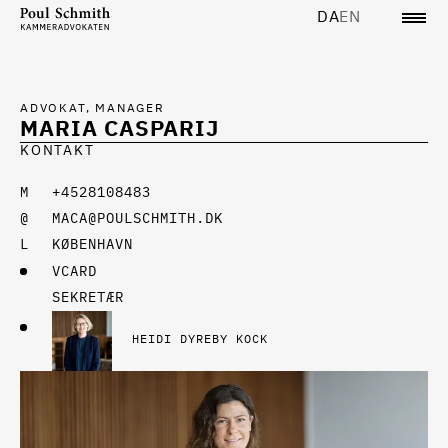
DA
EN
ADVOKAT, MANAGER
MARIA CASPARIJ
KONTAKT
+4528108483
MACA@POULSCHMITH.DK
KØBENHAVN
VCARD
SEKRETÆR
HEIDI DYREBY KOCK