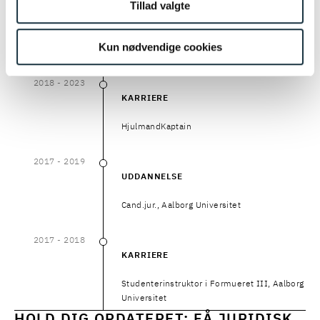
Tillad valgte
KARRIERE
Studenterinstruktor i Formueret II, Aalborg
Kun nødvendige cookies
Universitet
2018
- 2023
2018
–
2023
KARRIERE
HjulmandKaptain
2017
- 2019
2017
–
2019
UDDANNELSE
Cand.jur., Aalborg Universitet
2017
- 2018
2017
–
2018
KARRIERE
Studenterinstruktor i Formueret III, Aalborg
Universitet
HOLD DIG OPDATERET: FÅ JURIDISK