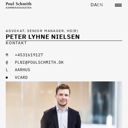
DA
EN
ADVOKAT, SENIOR MANAGER, HD(R)
PETER LYHNE NIELSEN
KONTAKT
+4531619127
PLNI@POULSCHMITH.DK
AARHUS
VCARD