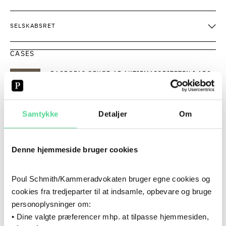
SELSKABSRET
CASES
DAGROFAS OPKØB AF AKTIEMAJORITETEN I ABC
LAVPRIS
VENTUREINVESTERING I NORLIX
VENTUREINVESTERING I EVE GROUP
Samtykke
Detaljer
Om
+5
SE ALLE
CV
Denne hjemmeside bruger cookies
Poul Schmith/Kammeradvokaten bruger egne cookies og
2023
- NU
2023
–
NU
cookies fra tredjeparter til at indsamle, opbevare og bruge
KARRIERE
personoplysninger om:
Poul Schmith/Kammeradvokaten
• Dine valgte præferencer mhp. at tilpasse hjemmesiden,