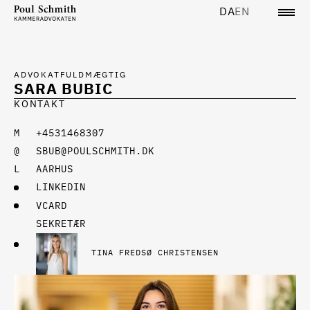
DA
EN
ADVOKATFULDMÆGTIG
SARA BUBIC
KONTAKT
+4531468307
SBUB@POULSCHMITH.DK
AARHUS
LINKEDIN
VCARD
SEKRETÆR
TINA FREDSØ CHRISTENSEN