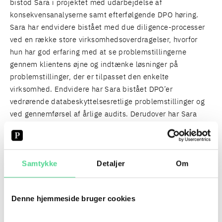
bistod Sara i projektet med udarbejdelse af
konsekvensanalyserne samt efterfølgende DPO høring.
Sara har endvidere bistået med due diligence-processer
ved en række store virksomhedsoverdragelser, hvorfor
hun har god erfaring med at se problemstillingerne
gennem klientens øjne og indtænke løsninger på
problemstillinger, der er tilpasset den enkelte
virksomhed. Endvidere har Sara bistået DPO’er
vedrørende databeskyttelsesretlige problemstillinger og
ved gennemførsel af årlige audits. Derudover har Sara
erfaring med rådgivning om komplekse datasamarbejder i
forbindelse med opstart af nye complianceprojekter.
Samtykke
Detaljer
Om
SPECIALER
Denne hjemmeside bruger cookies
DATABESKYTTELSESRET (GDPR)