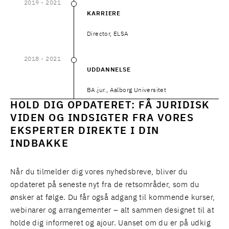
2019
- 2021
2019
–
2021
KARRIERE
Director, ELSA
2018
- 2021
2018
–
2021
UDDANNELSE
BA.jur., Aalborg Universitet
HOLD DIG OPDATERET: FÅ JURIDISK
VIDEN OG INDSIGTER FRA VORES
EKSPERTER DIREKTE I DIN
INDBAKKE
Når du tilmelder dig vores nyhedsbreve, bliver du
opdateret på seneste nyt fra de retsområder, som du
ønsker at følge. Du får også adgang til kommende kurser,
webinarer og arrangementer – alt sammen designet til at
holde dig informeret og ajour. Uanset om du er på udkig